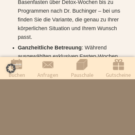
Basenfasten über Detox-Wochen bis zu
Programmen nach Dr. Buchinger – bei uns
finden Sie die Variante, die genau zu Ihrer
körperlichen Situation und Ihrem Wunsch
passt.
Ganzheitliche Betreuung
: Während
ausgewählten exklusiven Fasten-Wochen
stehen Ihnen Ernährungsexperten und
Fastenbegleiter mit Erfahrung und Herz zur
Buchen
Anfragen
Pauschale
Gutscheine
Seite. Detaillierte Informationen finden Sie
bei den jeweiligen
Fasten-Kuren
.
Maßnahmen, die wirken
: Schlaf,
Bewegung in der Natur, Sauna,
Ruhebereiche, Kräuter – all das spielt mit.
Ihre Regeneration wird auf mehreren