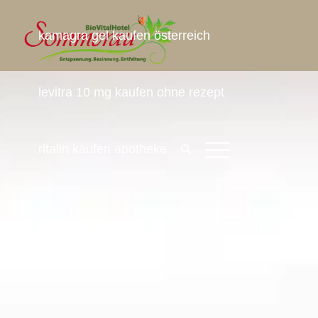
kamagra gel kaufen österreich
levitra 10 mg kaufen ohne rezept
ritalin kaufen apotheke