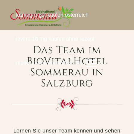
kamagra gel kaufen österreich
levitra 10 mg kaufen ohne rezept
Das Team im
BioVitalHotel
ritalin kaufen apotheke
Sommerau in
Salzburg
Lernen Sie unser Team kennen und sehen