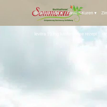
BioVitalHotel
Fasten-Kuren
Zi
levitra 10 mg kaufen ohne rezept
ri