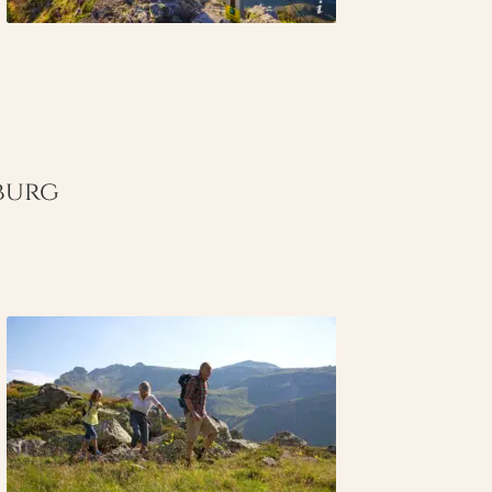
© SalzburgerLand Tourismus
burg