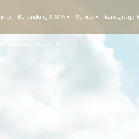
mmer
Behandlung & SPA
Service
kamagra gel k
talin kaufen apotheke