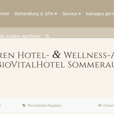
mmer
Behandlung & SPA
Service
kamagra gel k
talin kaufen apotheke
&
hren Hotel-
Wellness-
BioVitalHotel Sommera
r
Persönliche Angaben
Zusam